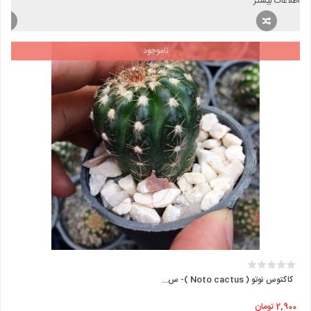
اطلاعات بیشتر
ناموجود
کاکتوس نوتو ( Noto cactus )- س...
2,900
تومان