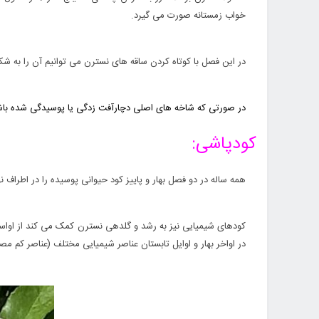
خواب زمستانه صورت مى گیرد.
در این فصل با کوتاه کردن ساقه هاى نسترن مى توانیم آن را به ش
در صورتى که شاخه هاى اصلى دچارآفت زدگى یا پوسیدگى شده باشد
کودپاشى:
همه ساله در دو فصل بهار و پاییز کود حیوانى پوسیده را در اطراف 
کودهاى شیمیایى نیز به رشد و گلدهى نسترن کمک مى کند از اواسط ت
در اواخر بهار و اوایل تابستان عناصر شیمیایى مختلف (عناصر کم م