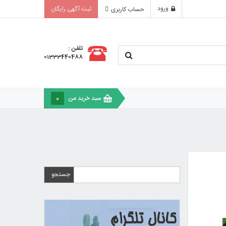
ورود
ثبت آگهی رایگان
حساب کاربری
تلفن :
01333440488
سبد خرید من
0
جستجو
برای: