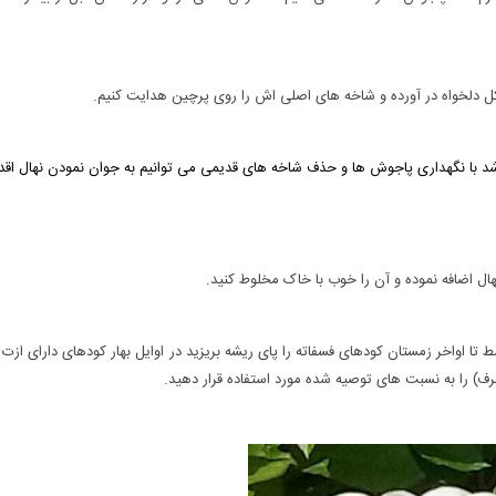
کل دلخواه در آورده و شاخه هاى اصلى اش را روى پرچین هدایت کنیم.
 با نگهدارى پاجوش ها و حذف شاخه هاى قدیمى مى توانیم به جوان نمودن نهال اقدا
نهال اضافه نموده و آن را خوب با خاک مخلوط کنید.
ا اواخر زمستان کودهاى فسفاته را پاى ریشه بریزید در اوایل بهار کودهاى داراى ازت 
صرف) را به نسبت هاى توصیه شده مورد استفاده قرار دهید.