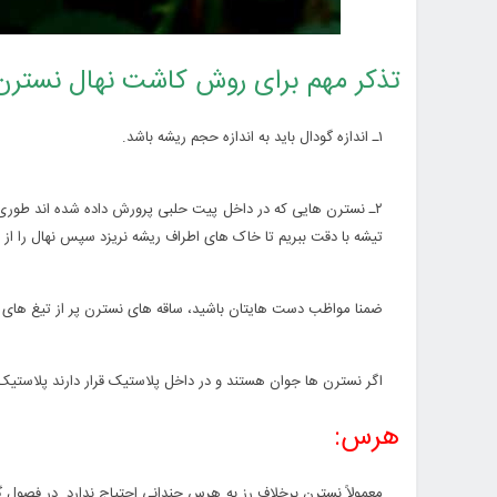
تذکر مهم برای روش کاشت نهال نسترن
۱ـ اندازه گودال باید به اندازه حجم ریشه باشد.
۲ـ نسترن هایى که در داخل پیت حلبى پرورش داده شده اند طورى ا
تیشه با دقت ببریم تا خاک هاى اطراف ریشه نریزد سپس نهال را از
ضمنا مواظب دست هایتان باشید، ساقه هاى نسترن پر از تیغ هاى
اگر نسترن ها جوان هستند و در داخل پلاستیک قرار دارند پلاستیک ر
هرس:
معمولاً نسترن برخلاف رز به هرس چندانى احتیاج ندارد. در فصول 