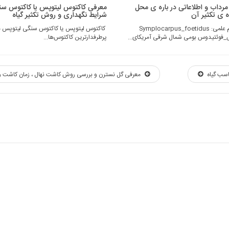
مرداب و اطلاعاتی در باره ی محل
معرفی کاکتوس لیتوپس یا کاکتوس سنگ
 ی تکثیر آن
شرایط نگهداری و روش تکثیر گیاه
کلم مرداب نام علمی: Symplocarpus_foetidus
کاکتوس لیتوپس یا کاکتوس سنگی لیتوپس ه
_فوئتیدوس بومی شمال شرقی آمریکای...
پرطرفدارترین کاکتوس‌ها...
اسب گیاه
معرفی گل نسترن و بررسی روش کاشت نهال ، زمان کاشت و 