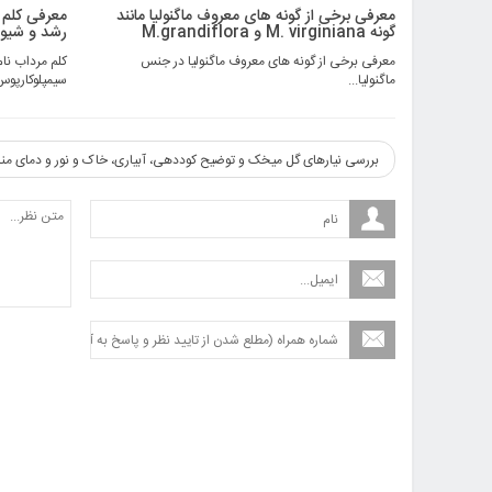
معرفی برخی از گونه های معروف ماگنولیا مانند
معرفی کلم 
گونه M. virginiana و M.grandiflora
رشد و شیوه
معرفی برخی از گونه های معروف ماگنولیا در جنس
ماگنولیا...
سیمپلوکارپوس
بررسی نیارهای گل میخک و توضیح کوددهی، آبیاری، خاک و نور و دمای من