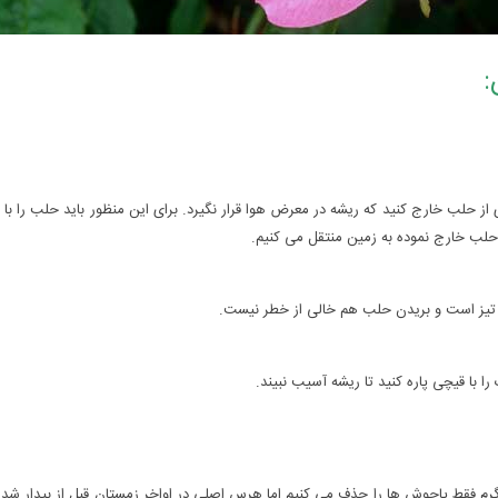
:
ز حلب خارج کنید که ریشه در معرض هوا قرار نگیرد. براى این منظور باید حلب را با
 حلب خارج نموده به زمین منتقل مى کنیم.
 تیز است و بریدن حلب هم خالى از خطر نیست.
ا با قیچى پاره کنید تا ریشه آسیب نبیند.
گرم فقط پاجوش ها را حذف مى کنیم اما هرس اصلى در اواخر زمستان قبل از بیدار شدن 