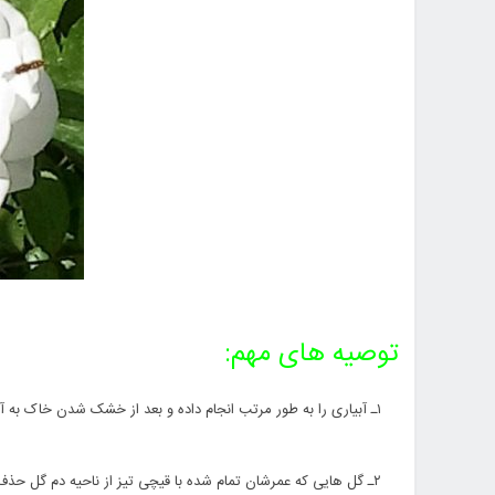
توصیه هاى مهم:
۱ـ آبیارى را به طور مرتب انجام داده و بعد از خشک شدن خاک به آن آب بدهید. (در فاصله دو آبیارى خاک باید خشک باشد)
۲ـ گل هایى که عمرشان تمام شده با قیچى تیز از ناحیه دم گل حذف کنید.